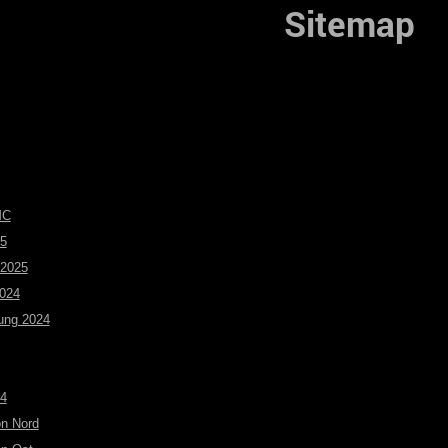
Sitemap
MC
25
 2025
2024
ung 2024
24
on Nord