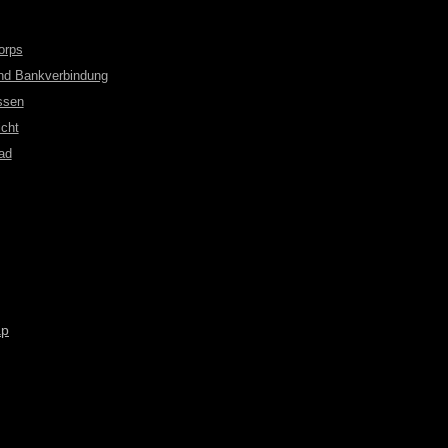
orps
und Bankverbindung
ssen
cht
ad
ap